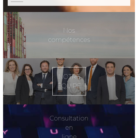
Nos
compétences
NOTRE
ÉQUIPE
Consultation
en
ligne