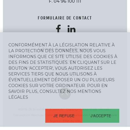
F. 04 96 100 111
FORMULAIRE DE CONTACT
CONFORMÉMENT À LA LÉGISLATION RELATIVE À
Cabinet d'avocats Briançon
LA PROTECTION DES DONNÉES, NOUS VOUS
22 rue centrale
INFORMONS QUE CE SITE UTILISE DES COOKIES À
05100 Briançon
DES FINS DE STATISTIQUES. EN CLIQUANT SUR LE
BOUTON 'ACCEPTER', VOUS AUTORISEZ LES
T. 04 96 10 01 10
SERVICES TIERS QUE NOUS UTILISONS À
F. 04 96 10 01 11
ÉVENTUELLEMENT DÉPOSER UN OU PLUSIEURS
COOKIES SUR VOTRE ORDINATEUR. POUR EN
SAVOIR PLUS, CONSULTEZ NOS MENTIONS
LÉGALES
©2018-26 Braunstein & associés - Copyright, tous droits réservés -
JE REFUSE
J'ACCEPTE
Conception Absolute Communication - Réalisation Answeb -
Mentions
légales
-
Plan du site