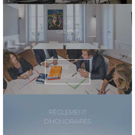
Le
cabinet
NOTRE
EXPERIENCE
RÈGLEMENT
D'HONORAIRES