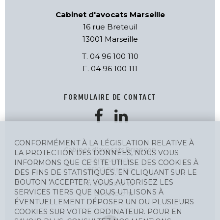
Cabinet d'avocats Marseille
16 rue Breteuil
13001 Marseille
T. 04 96 100 110
F. 04 96 100 111
FORMULAIRE DE CONTACT
CONFORMÉMENT À LA LÉGISLATION RELATIVE À
Cabinet d'avocats Briançon
LA PROTECTION DES DONNÉES, NOUS VOUS
22 rue centrale
INFORMONS QUE CE SITE UTILISE DES COOKIES À
05100 Briançon
DES FINS DE STATISTIQUES. EN CLIQUANT SUR LE
BOUTON 'ACCEPTER', VOUS AUTORISEZ LES
T. 04 96 10 01 10
SERVICES TIERS QUE NOUS UTILISONS À
F. 04 96 10 01 11
ÉVENTUELLEMENT DÉPOSER UN OU PLUSIEURS
COOKIES SUR VOTRE ORDINATEUR. POUR EN