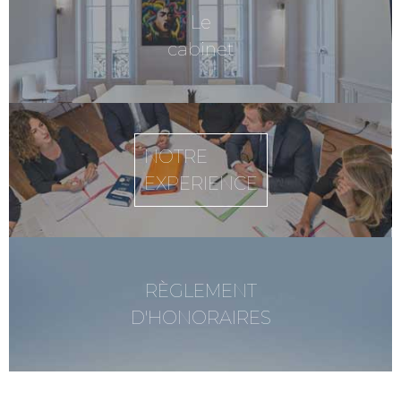
Le
cabinet
NOTRE
EXPERIENCE
RÈGLEMENT
D'HONORAIRES