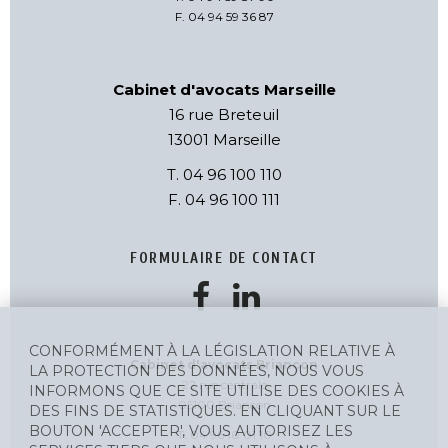
F. 04 94 59 36 87
Cabinet d'avocats Marseille
16 rue Breteuil
13001 Marseille
T. 04 96 100 110
F. 04 96 100 111
FORMULAIRE DE CONTACT
CONFORMÉMENT À LA LÉGISLATION RELATIVE À
Cabinet d'avocats Briançon
LA PROTECTION DES DONNÉES, NOUS VOUS
22 rue centrale
INFORMONS QUE CE SITE UTILISE DES COOKIES À
05100 Briançon
DES FINS DE STATISTIQUES. EN CLIQUANT SUR LE
BOUTON 'ACCEPTER', VOUS AUTORISEZ LES
T. 04 96 10 01 10