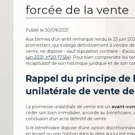
forcée de la vente
Publié le 30/09/2021
Aux termes d’un arrêt remarqué rendu le 23 juin 2021
promettant, qui s’oblige définitivement à vendre dès
vente, ne dispose - sauf stipulation contraire - d’auc
juin 2021, n°20-17.554
). Pour bien comprendre les ten
récapitulatif de son historique juridique et de son co
Rappel du principe de
unilatérale de vente de
La promesse unilatérale de vente est un
avant-con
céder son bien immobilier, accorde au bénéficiaire, qu
conclusion d’un acte définitif de vente.
Si le bénéficiaire dispose d’une option discrétionna
en levant ou non l’option dans le délai qui lui est imp