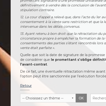
promettant signataire d’une promesse unilatérale de 
définitivement à vendre dès la conclusion de l’avant-
stipulation contraire.
12. La cour d’appel a relevé que, dans l’acte du 1er 
consentement à la vente sans restriction et que la lev
intervenue dans les délais convenus.
13. Ayant retenu à bon droit que la rétractation du 
circonstance propre à empêcher la formation de la v
consentements des parties s’étant rencontrés lors de 
vente était parfaite ».
Quelle que soit la date de signature de la promesse 
de considérer que
le promettant s’oblige défini
l’avant-contrat
.
De ce fait, une éventuelle rétractation même avant 
l’option peut être sanctionnée par l’exécution forcé
Retour