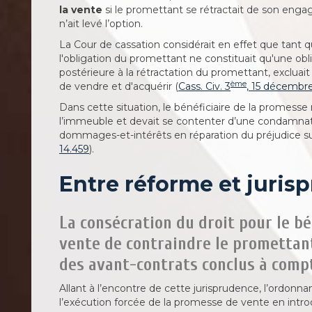
la vente
si le promettant se rétractait de son enga
n’ait levé l’option.
La Cour de cassation considérait en effet que tant qu
l'obligation du promettant ne constituait qu'une obli
postérieure à la rétractation du promettant, excluai
ème
de vendre et d'acquérir (
Cass. Civ. 3
, 15 décembre
Dans cette situation, le bénéficiaire de la promesse
l’immeuble et devait se contenter d’une condamnati
dommages-et-intérêts en réparation du préjudice sub
14.459
).
Entre réforme et juris
La consécration du droit pour le b
vente de contraindre le promettant
des avant-contrats conclus à compt
Allant à l’encontre de cette jurisprudence, l’ordonn
l’exécution forcée de la promesse de vente en introdu