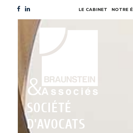
LE CABINET
NOTRE É
Cabinet Marseille
Nos Assoc
Cabinet d'avocats à Sain
Avocats o
Cabinet Briançon
Nos Colla
Notre Histoire
Avocats h
Honoraires
Juristes
Support o
SOCIÉTÉ
D'AVOCATS