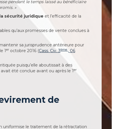
sse pendant le temps laissé au bénéficiaire
romis. »
a sécurité juridique
et l’efficacité de la
cables qu’aux promesses de vente conclues à
aintenir sa jurisprudence antérieure pour
er
ème
le 1
octobre 2016 (
Cass. Civ. 3
, 06
itiquée puisqu’elle aboutissait à des
er
vait été conclue avant ou après le 1
 revirement de
n uniformise le traitement de la rétractation