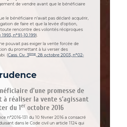
gement de vendre avant que le bénéficiaire
e le bénéficiaire n'avait pas déclaré acquérir,
gation de faire et que la levée d'option,
t toute rencontre des volontés réciproques
 1993, n°91-10.199
).
 ne pouvait pas exiger la vente forcée de
on du promettant à lui verser des
ème
i. (
Cass. Civ. 3
, 28 octobre 2003, n°02-
prudence
énéficiaire d’une promesse de
 à réaliser la vente s’agissant
er
er du 1
octobre 2016
ance n°2016-131 du 10 février 2016 a consacré
isant dans le Code civil un article 1124 qui