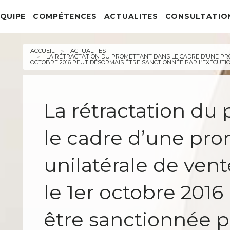
QUIPE
COMPÉTENCES
ACTUALITES
CONSULTATION
iés
Droit commercial
Actualités du cabinet
t Maximin
f counsel
Droit des sociétés
Actualités Juridiques
ACCUEIL
ACTUALITES
LA RÉTRACTATION DU PROMETTANT DANS LE CADRE D’UNE PR
borateurs
Droit fiscal
OCTOBRE 2016 PEUT DÉSORMAIS ÊTRE SANCTIONNÉE PAR L’EXÉCUTI
onoraires
Droit du travail, de la sécurité sociale et de la protect
Droit de la propriété intellectuelle, droit du numéri
pérationnel
Droit immobilier
La rétractation du
Droit de la famille, des personnes et de leur patrimoi
Droit des transports
le cadre d’une pr
Droit de la construction
unilatérale de ven
le 1er octobre 201
être sanctionnée p