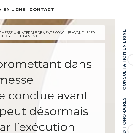
 EN LIGNE
CONTACT
Nous écrire
Nous trouver
CONSULTATION EN LIGNE
OMESSE UNILATÉRALE DE VENTE CONCLUE AVANT LE 1ER
ON FORCÉE DE LA VENTE
ion sociale
que et des communications
 promettant dans
ne
omesse
te conclue avant
RÈGLEMENT D'HONORAIRES
6 peut désormais
ar l’exécution