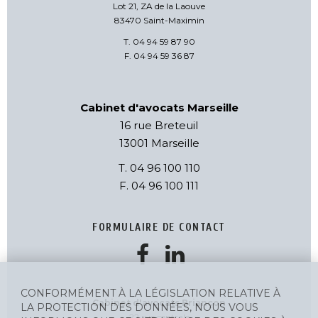
Lot 21, ZA de la Laouve
83470 Saint-Maximin
T. 04 94 59 87 90
F. 04 94 59 36 87
Cabinet d'avocats Marseille
16 rue Breteuil
13001 Marseille
T. 04 96 100 110
F. 04 96 100 111
FORMULAIRE DE CONTACT
CONFORMÉMENT À LA LÉGISLATION RELATIVE À
Cabinet d'avocats Briançon
LA PROTECTION DES DONNÉES, NOUS VOUS
22 rue centrale