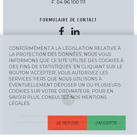
F. 04 96 100 111
FORMULAIRE DE CONTACT
CONFORMÉMENT À LA LÉGISLATION RELATIVE À
Cabinet d'avocats Briançon
LA PROTECTION DES DONNÉES, NOUS VOUS
22 rue centrale
INFORMONS QUE CE SITE UTILISE DES COOKIES À
05100 Briançon
DES FINS DE STATISTIQUES. EN CLIQUANT SUR LE
BOUTON 'ACCEPTER', VOUS AUTORISEZ LES
T. 04 96 10 01 10
SERVICES TIERS QUE NOUS UTILISONS À
F. 04 96 10 01 11
ÉVENTUELLEMENT DÉPOSER UN OU PLUSIEURS
COOKIES SUR VOTRE ORDINATEUR. POUR EN
SAVOIR PLUS, CONSULTEZ NOS MENTIONS
LÉGALES
©2018-26 Braunstein & associés - Copyright, tous droits réservés -
JE REFUSE
J'ACCEPTE
Conception Absolute Communication - Réalisation Answeb -
Mentions
légales
-
Plan du site