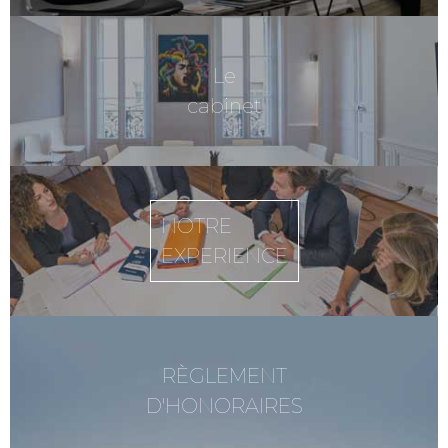
Le
cabinet
NOTRE
EXPERIENCE
RÈGLEMENT
D'HONORAIRES